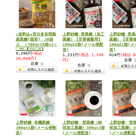
★送料込★宮古多良間島
上野砂糖 焚黒糖（加工
上野砂糖 焚黒
産黒糖(固形) 20袋
黒糖）【災害備蓄用】
黒糖）【災害
入 ＜300g×10袋×2＞
100gX2袋(メール便配
100gX1袋(
送)
送)
9,296円
(税込
1,231円
(税込 1,330
824円
(税込 8
10,040円)
円)
在庫 
在庫 ○
在庫 ○
上野砂糖 有機黒糖
上野砂糖 焚黒糖（粉
上野砂糖 焚
300g×1袋(メール便配
状加工黒糖）300g×2袋
状加工黒糖）30
送)
(メール便配送)
(メール便配送