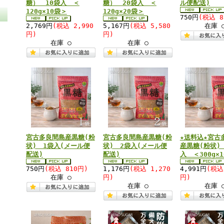
糖） 10袋入 ＜
糖） 20袋入 ＜
ル便配送)
120g×10袋＞
120g×20袋＞
750円
(税込 8
2,769円
(税込 2,990
5,167円
(税込 5,580
在庫 
円)
円)
在庫 ○
在庫 ○
宮古多良間島産黒糖(粉
宮古多良間島産黒糖(粉
★送料込★宮古
状) 1袋入(メール便
状) 2袋入(メール便
産黒糖(粉状)
配送)
配送)
入 ＜300g×
750円
(税込 810円)
1,176円
(税込 1,270
4,991円
(税込
在庫 ○
円)
円)
在庫 ○
在庫 