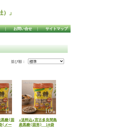
社）」
｜
お問い合せ
｜
サイトマップ
並び順：
黒糖(固
★送料込★宮古多良間島
1袋(メー
産黒糖(固形) 10袋