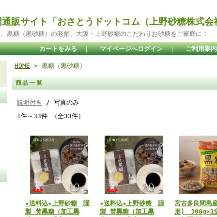
門通販サイト「おさとうドットコム（上野砂糖株式会
業、黒糖（黒砂糖）の老舗、大阪・上野砂糖のこだわりお砂糖をご家庭に！
カートをみる
｜
マイページへログイン
｜
ご利用案内
HOME
> 黒糖（黒砂糖）
商品一覧
説明付き
/ 写真のみ
1件～33件 （全33件）
★送料込★上野砂糖 謹
★送料込★上野砂糖 謹
宮古多良間島産
製 焚黒糖（加工黒
製 焚黒糖（加工黒
形) 300g×