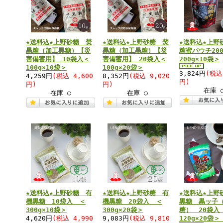
★送料込★上野砂糖 焚
★送料込★上野砂糖 焚
★送料込★上野
黒糖（加工黒糖）【災
黒糖（加工黒糖）【災
糖蜜パウチ20
害備蓄用】 10袋入＜
害備蓄用】 20袋入＜
200g×10袋＞
100g×10袋＞
100g×20袋＞
3,824円
(税込
4,259円
(税込 4,600
8,352円
(税込 9,020
円)
円)
円)
在庫 
在庫 ○
在庫 ○
★送料込★上野砂糖 有
★送料込★上野砂糖 有
★送料込★上野
機黒糖 10袋入 ＜
機黒糖 20袋入 ＜
黒糖 黒ッ子
300g×10袋＞
300g×20袋＞
糖） 20袋入
4,620円
(税込 4,990
9,083円
(税込 9,810
120g×20袋