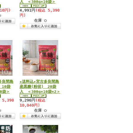
入 ＜300g×10袋＞
10円)
4,991円
(税込 5,390
○
円)
在庫 ○
多良間島
★送料込★宮古多良間島
 10袋
産黒糖(粉状) 20袋
10袋＞
入 ＜300g×10袋×2＞
 5,390
9,296円
(税込
10,040円)
○
在庫 ○