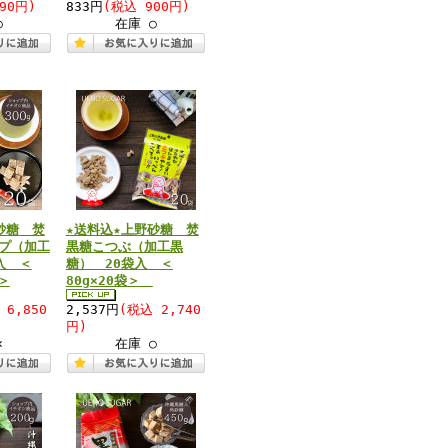
90円)
833円
(税込 900円)
○
在庫 ○
砂糖 焚
★送料込★上野砂糖 焚
プ（加工
黒糖こつぶ（加工黒
入 ＜
糖） 20袋入 ＜
2＞
80g×20袋＞
 6,850
2,537円
(税込 2,740
円)
×
在庫 ○