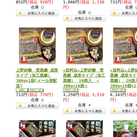
852円
(税込 920円)
1,046円
(税込 1,130
731円
(税込 7
在庫 ○
円)
在庫 
在庫 ○
上野砂糖 焚黒糖 成形
★送料込★上野砂糖 焚
★送料込★上野
タイプ（加工黒糖）
黒糖 成形タイプ（加工
黒糖 成形タイ
300g×1袋(メール便配
黒糖） 10袋入 ＜
黒糖） 20袋
送)
300g×10袋＞
300g×10袋×
713円
(税込 770円)
3,250円
(税込 3,510
6,343円
(税込
在庫 ○
円)
円)
在庫 ×
在庫 