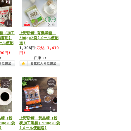
糖（加工
上野砂糖 有機黒糖
備蓄用】
300g×2袋(メール便配
メール便配
送)
1,306円
(税込 1,410
90円)
円)
○
在庫 ○
黒糖（粉
上野砂糖 焚黒糖（粉
0g×1袋
状加工黒糖）500g×1袋
)
(メール便配送)