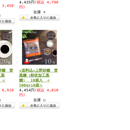
4,435円
(税込 4,790
 3,450
円)
在庫 ×
×
砂糖 焚
★送料込★上野砂糖 焚
工黒
黒糖（粉状加工黒
 ＜
糖） 10袋入 ＜
500g×10袋＞
 6,910
4,454円
(税込 4,810
円)
○
在庫 ○