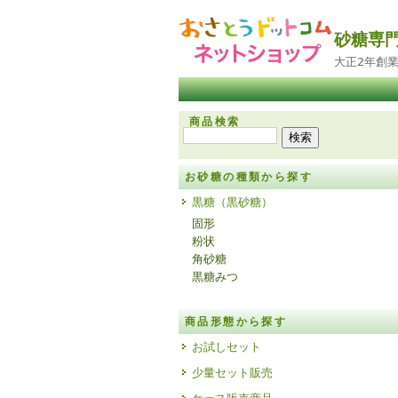
砂糖専
大正2年創
商品検索
お砂糖の種類から探す
黒糖（黒砂糖）
固形
粉状
角砂糖
黒糖みつ
商品形態から探す
お試しセット
少量セット販売