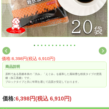
価格:6,398円(税込 6,910円)
商品説明
原料である黒糖本来の「渋み」「えぐみ」を緩和した風味豊な粉状タイプの焚黒
糖（加工黒糖）です。
ブロックタイプと共に年間を通じて品質が安定しております。
価格:
6,398円
(税込 6,910円)