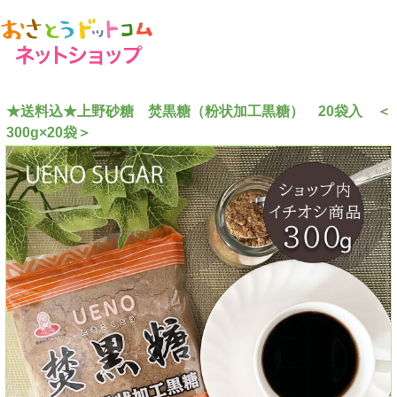
★送料込★上野砂糖 焚黒糖（粉状加工黒糖） 20袋入 ＜
300g×20袋＞