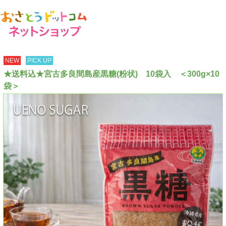
NEW
PICK UP
★送料込★宮古多良間島産黒糖(粉状) 10袋入 ＜300g×10
袋＞