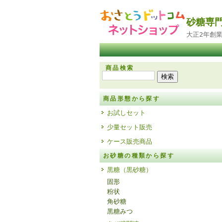
砂糖専
大正2年創
商品検索
商品形態から探す
お試しセット
少量セット販売
ケース販売商品
お砂糖の種類から探す
黒糖（黒砂糖）
固形
粉状
角砂糖
黒糖みつ