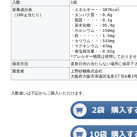
入数
1袋
栄養成分表
・エネルギー・・387Kcal
（100ｇ当たり）
・タンパク質・・0.8g
・脂質・・・・・0.1g
・炭水化物・・・95.9g
・カルシウム・・150mg
・鉄・・・・・・1.5mg
・カリウム・・・533mg
・マグネシウム・47mg
・食塩相当量・・0.02g
*アレルギー物質は使用しておりませ
保存方法
直射日光の当たらない場所に保存下
製造者
上野砂糖株式会社
大阪府大阪市浪速区塩草3丁目6番3
入数違いは下記からご購入いただけます。