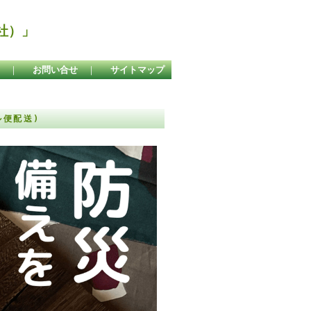
社）」
｜
お問い合せ
｜
サイトマップ
ル便配送)