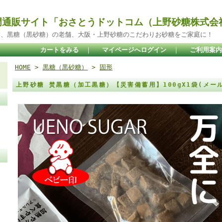
門通販サイト「おさとうドットコム（上野砂糖株式会
業、黒糖（黒砂糖）の老舗、大阪・上野砂糖のこだわりお砂糖をご家庭に！
カートをみる
｜
マイページへログイン
｜
ご利用案内
HOME
>
黒糖（黒砂糖）
>
固形
上野砂糖 焚黒糖（加工黒糖）【災害備蓄用】100gX1袋(メー