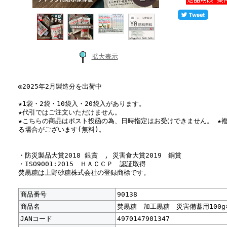
拡大表示
◎2025年2月製造分を出荷中
★1袋・2袋・10袋入・20袋入があります。
★代引ではご注文いただけません。
★こちらの商品はポスト投函の為、日時指定はお受けできません。 ★
る場合がございます(無料)。
・防災製品大賞2018 銀賞 , 災害食大賞2019 銅賞
・ISO9001:2015 ＨＡＣＣＰ 認証取得
焚黒糖は上野砂糖株式会社の登録商標です。
商品番号
90138
商品名
焚黒糖 加工黒糖 災害備蓄用100g
JANコード
4970147901347