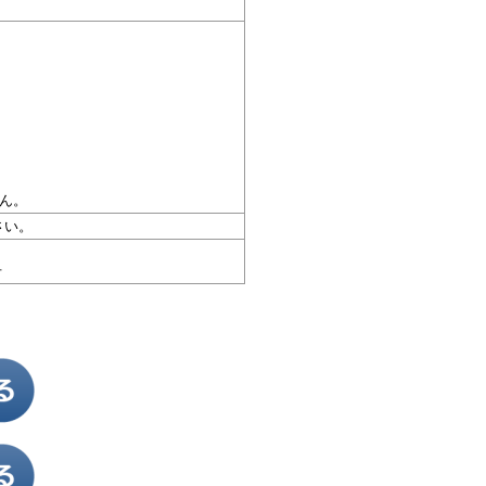
ん。
さい。
号