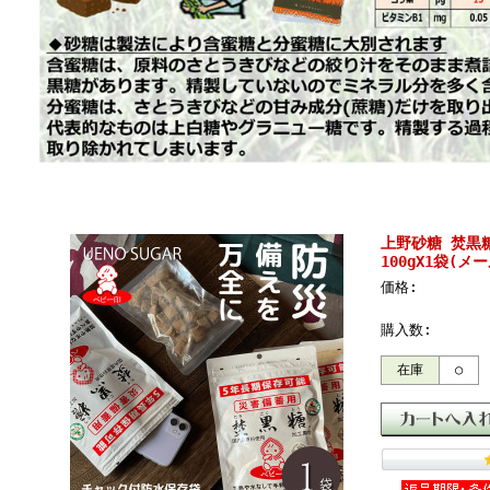
上野砂糖 焚黒
100gX1袋(メ
価格:
購入数:
在庫
○