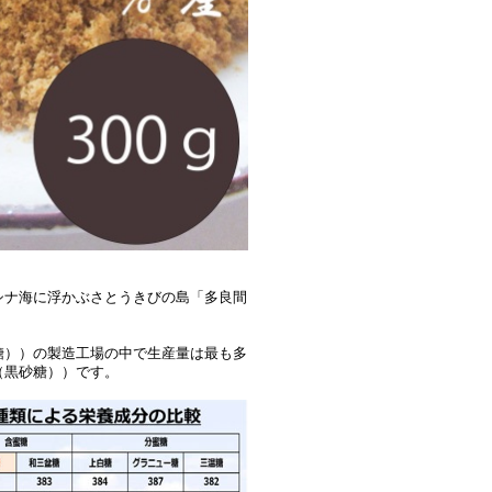
シナ海に浮かぶさとうきびの島「多良間
糖））の製造工場の中で生産量は最も多
（黒砂糖））です。