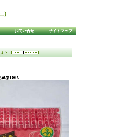
社）」
｜
お問い合せ
｜
サイトマップ
×2＞
糖100%