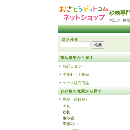
砂糖専
大正2年創
商品検索
商品形態から探す
お試しセット
少量セット販売
ケース販売商品
お砂糖の種類から探す
黒糖（黒砂糖）
固形
粉状
角砂糖
黒糖みつ