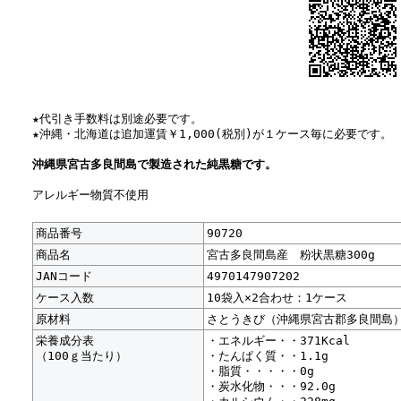
★代引き手数料は別途必要です。
★沖縄・北海道は追加運賃￥1,000(税別)が１ケース毎に必要です。
沖縄県宮古多良間島で製造された純黒糖です。
アレルギー物質不使用
商品番号
90720
商品名
宮古多良間島産 粉状黒糖300g
JANコード
4970147907202
ケース入数
10袋入×2合わせ：1ケース
原材料
さとうきび（沖縄県宮古郡多良間島
栄養成分表
・エネルギー・・371Kcal
（100ｇ当たり）
・たんぱく質・・1.1g
・脂質・・・・・0g
・炭水化物・・・92.0g