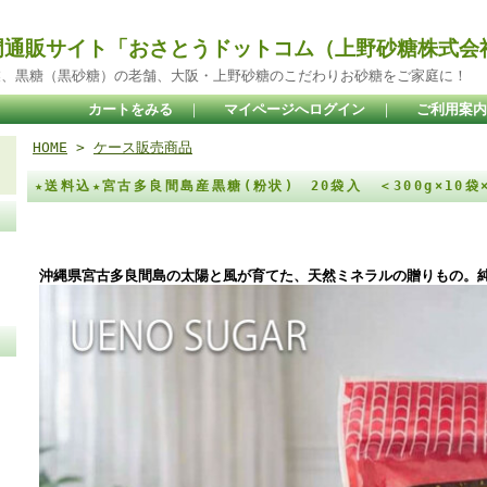
門通販サイト「おさとうドットコム（上野砂糖株式会
業、黒糖（黒砂糖）の老舗、大阪・上野砂糖のこだわりお砂糖をご家庭に！
カートをみる
｜
マイページへログイン
｜
ご利用案内
HOME
>
ケース販売商品
★送料込★宮古多良間島産黒糖(粉状) 20袋入 ＜300g×10袋
沖縄県宮古多良間島の太陽と風が育てた、天然ミネラルの贈りもの。純黒