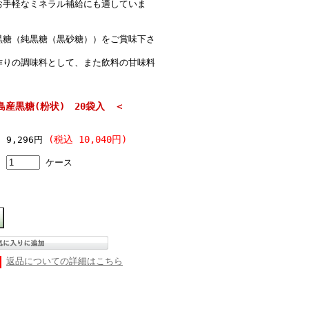
お手軽なミネラル補給にも適していま
黒糖（純黒糖（黒砂糖））をご賞味下さ
作りの調味料として、また飲料の甘味料
島産黒糖(粉状) 20袋入 ＜
(税込 10,040円)
9,296円
ケース
返品についての詳細はこちら