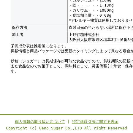
・カルシウム・・228mg
・鉄・・・・・・1.13mg
・カリウム・・・1080mg
・食塩相当量・・0.08g
*アレルギー物質は使用しておりませ
保存方法
直射日光の当たらない場所に保存下
加工者
上野砂糖株式会社
大阪府大阪市浪速区塩草3丁目6番3
栄養成分表は推定値になります。
掲載情報と商品パッケージでは更新のタイミングによって異なる場合
砂糖（シュガー）は長期保存が可能な食品ですので、賞味期限の記載
また食品なのでお菓子として、調味料として、災害備蓄(非常食・保存
す。
個人情報の取り扱いについて
|
特定商取引法に関する表示
Copyright (c) Ueno Sugar Co.,LTD All right Reserved