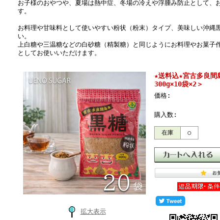
お子様のおやつや、夏場は熱中症、冬場の冷えや浮腫み防止として、
す。
お料理や甘味料として使いやすい粉状（粉末）タイプ、美味しい沖縄
い。
上白糖や三温糖などの白砂糖（精製糖）と同じようにお料理やお菓子
としてお使いいただけます。
★送料込★宮古多良間
300g×10袋×2＞
価格:
購入数:
在庫
○
拡大表示