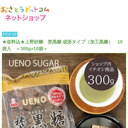
PICK UP
★送料込★上野砂糖 焚黒糖 成形タイプ（加工黒糖） 10
袋入 ＜300g×10袋＞