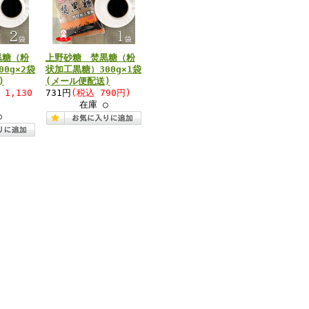
黒糖（粉
上野砂糖 焚黒糖（粉
0g×2袋
状加工黒糖）300g×1袋
)
(メール便配送)
 1,130
731円
(税込 790円)
在庫 ○
○