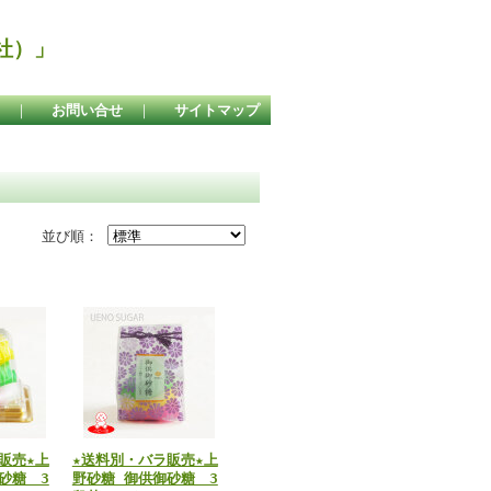
社）」
｜
お問い合せ
｜
サイトマップ
並び順：
販売★上
★送料別・バラ販売★上
砂糖 3
野砂糖 御供御砂糖 3