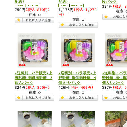
配送)
配送)
段パック
324円
(税込 3
750円
(税込 810円)
1,176円
(税込 1,270
在庫 
在庫 ○
円)
在庫 ○
★送料別・バラ販売★上
★送料別・バラ販売★上
★送料別・バラ
野砂糖 御供御砂糖 3
野砂糖 御供御砂糖 4
野砂糖 御供御
個入パック
個入りパック
個入りパック
324円
(税込 350円)
426円
(税込 460円)
537円
(税込 5
在庫 ○
在庫 ○
在庫 