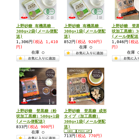
上野砂糖 有機黒糖
上野砂糖 有機黒糖
上野砂糖 焚
300g×2袋(メール便配
300g×1袋(メール便配
状加工黒糖）30
送)
送)
(メール便配送
1,306円
(税込 1,410
852円
(税込 920円)
1,046円
(税込
円)
在庫 ○
円)
在庫 ○
在庫 
上野砂糖 焚黒糖（粉
上野砂糖 焚黒糖 成形
状加工黒糖）500g×1袋
タイプ（加工黒糖）
(メール便配送)
300g×1袋(メール便配
833円
(税込 900円)
送)
在庫 ○
713円
(税込 770円)