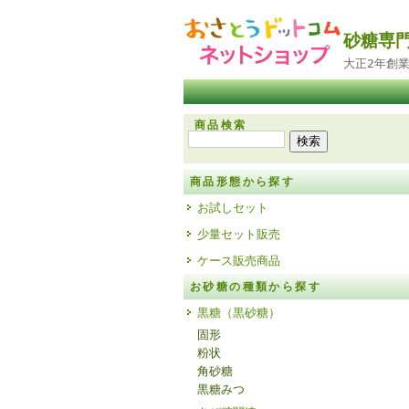
砂糖専
大正2年創
商品検索
商品形態から探す
お試しセット
少量セット販売
ケース販売商品
お砂糖の種類から探す
黒糖（黒砂糖）
固形
粉状
角砂糖
黒糖みつ