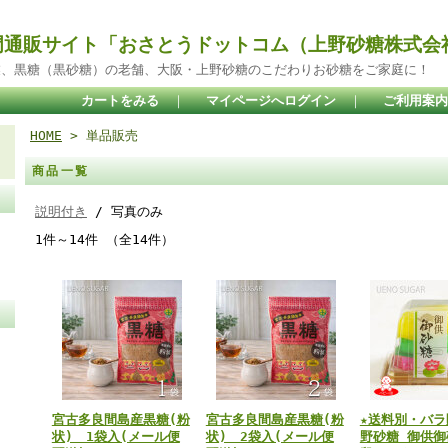
門通販サイト「おさとうドットコム（上野砂糖株式会
業、黒糖（黒砂糖）の老舗、大阪・上野砂糖のこだわりお砂糖をご家庭に！
カートをみる
｜
マイページへログイン
｜
ご利用案内
HOME
> 単品販売
商品一覧
説明付き
/ 写真のみ
1件～14件 （全14件）
宮古多良間島産黒糖(粉
宮古多良間島産黒糖(粉
★送料別・バラ
状) 1袋入(メール便
状) 2袋入(メール便
野砂糖 御供御