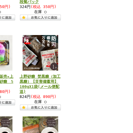
段菊パック
50円)
324円
(税込 350円)
○
在庫 ○
販売★上
上野砂糖 焚黒糖（加工
砂糖 5
黒糖）【災害備蓄用】
100gX1袋(メール便配
80円)
送)
○
824円
(税込 890円)
在庫 ○