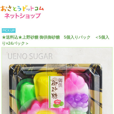
PICK UP
★送料込★上野砂糖 御供御砂糖 5個入りパック ＜5個入
り×24パック＞