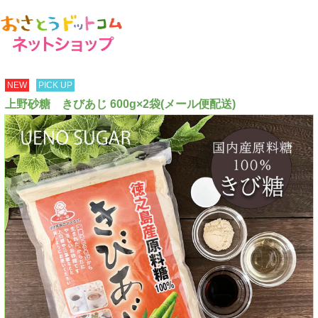
NEW
PICK UP
上野砂糖 きびあじ 600g×2袋(メール便配送)